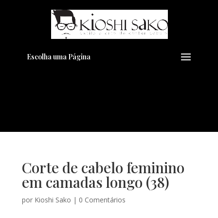
Pensando em transformar seu
+
Visual??
Agende pelo Whatsapp
Escolha uma Página
Corte de cabelo feminino
em camadas longo (38)
por
Kioshi Sako
|
0 Comentários