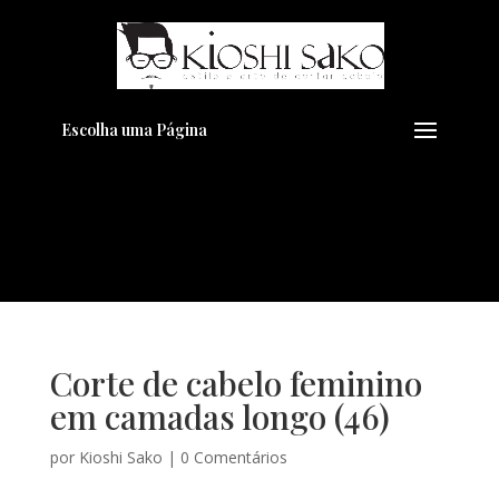
Pensando em transformar seu
+
Visual??
Agende pelo Whatsapp
Escolha uma Página
Corte de cabelo feminino
em camadas longo (46)
por
Kioshi Sako
|
0 Comentários