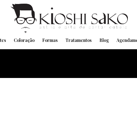
Pensando em transformar seu Visual??
Agende pelo Whatsapp
tes
Coloração
Formas
Tratamentos
Blog
Agendame