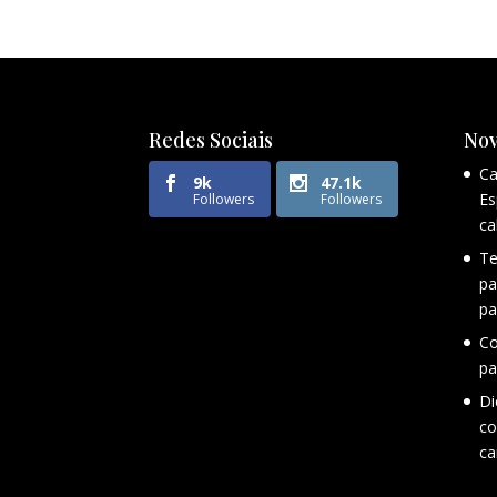
Redes Sociais
Nov
Ca
9k
47.1k
Es
Followers
Followers
ca
Te
pa
pa
Co
pa
Di
co
ca