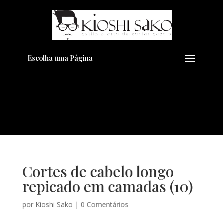
Pensando em transformar seu
+
Visual??
Agende pelo Whatsapp
Escolha uma Página
Cortes de cabelo longo
repicado em camadas (10)
por
Kioshi Sako
|
0 Comentários