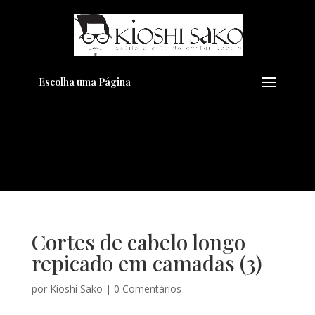
Pensando em transformar seu
+
Visual??
Agende pelo Whatsapp
Escolha uma Página
Cortes de cabelo longo
repicado em camadas (3)
por
Kioshi Sako
|
0 Comentários