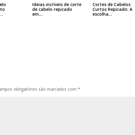
elo
Ideias incríveis de corte
Cortes de Cabelos
rto
de cabelo repicado
Curtos Repicado: A
em…
escolha…
ampos obrigatórios são marcados com
*