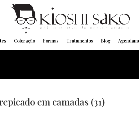
Pensando em transformar seu Visual??
Agende pelo Whatsapp
tes
Coloração
Formas
Tratamentos
Blog
Agendame
 repicado em camadas (31)