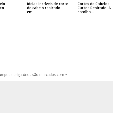
elo
Ideias incríveis de corte
Cortes de Cabelos
rto
de cabelo repicado
Curtos Repicado: A
em…
escolha…
ampos obrigatórios são marcados com
*