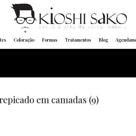
Pensando em transformar seu Visual??
Agende pelo Whatsapp
tes
Coloração
Formas
Tratamentos
Blog
Agendame
 repicado em camadas (9)