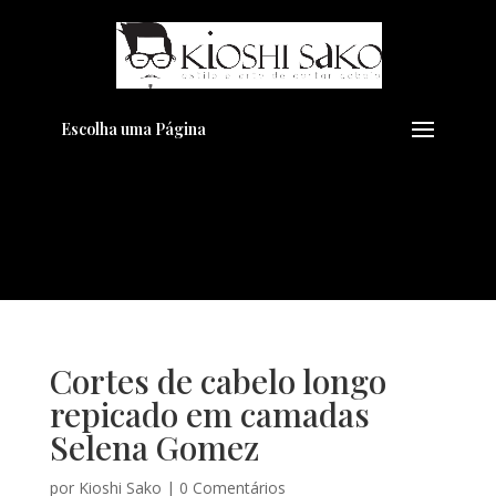
Pensando em transformar seu
+
Visual??
Agende pelo Whatsapp
Escolha uma Página
Cortes de cabelo longo
repicado em camadas
Selena Gomez
por
Kioshi Sako
|
0 Comentários