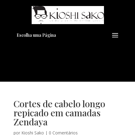
Pensando em transformar seu
+
Visual??
Agende pelo Whatsapp
Escolha uma Página
Cortes de cabelo longo
repicado em camadas
Zendaya
por
Kioshi Sako
|
0 Comentários