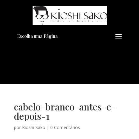
Pensando em transformar seu
+
Visual??
Agende pelo Whatsapp
Escolha uma Página
cabelo-branco-antes-e-
depois-1
por
Kioshi Sako
|
0 Comentários