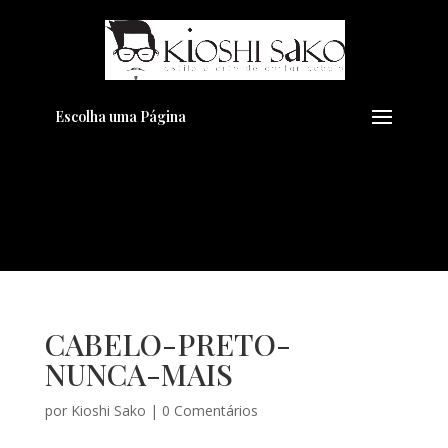
Pensando em transformar seu
+
Visual??
Agende pelo Whatsapp
Escolha uma Página
CABELO-PRETO-
NUNCA-MAIS
por
Kioshi Sako
|
0 Comentários