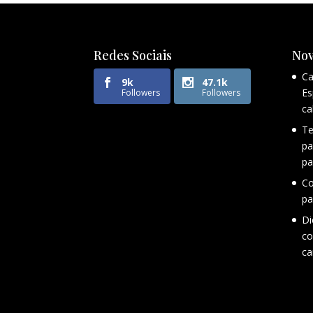
Redes Sociais
Nov
Ca
9k
47.1k
Es
Followers
Followers
ca
Te
pa
pa
Co
pa
Di
co
ca