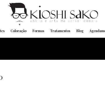
Pensando em transformar seu Visual??
Agende pelo Whatsapp
tes
Coloração
Formas
Tratamentos
Blog
Agendame
0