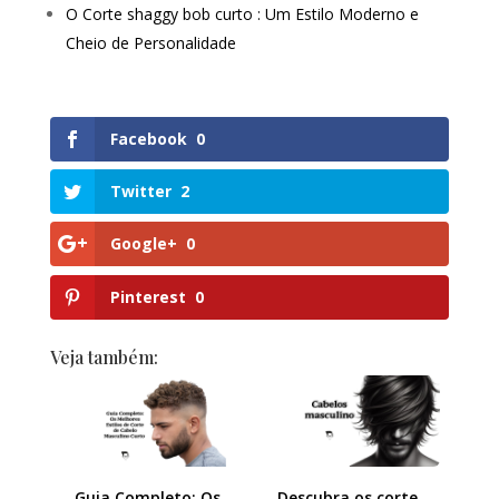
O Corte shaggy bob curto : Um Estilo Moderno e
Cheio de Personalidade
Facebook
0
Twitter
2
Google+
0
Pinterest
0
Veja também:
Guia Completo: Os
Descubra os corte