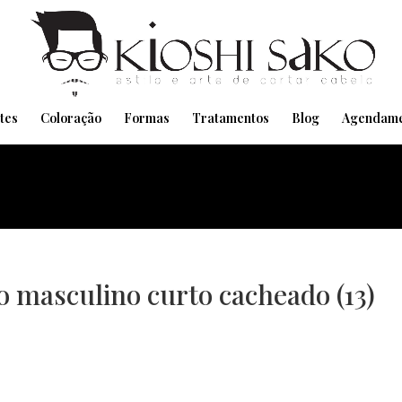
Pensando em transformar seu Visual??
Agende pelo Whatsapp
tes
Coloração
Formas
Tratamentos
Blog
Agendame
lo masculino curto cacheado (13)