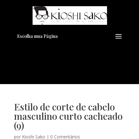
Pensando em transformar seu
+
Visual??
Agende pelo Whatsapp
Escolha uma Página
Estilo de corte de cabelo
masculino curto cacheado
(9)
por
Kioshi Sako
|
0 Comentários