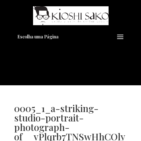
Pensando em transformar seu
+
Visual??
Agende pelo Whatsapp
Escolha uma Página
0005_1_a-striking-
studio-portrait-
photograph-
of__vPlqrb7TNSwHhCOly