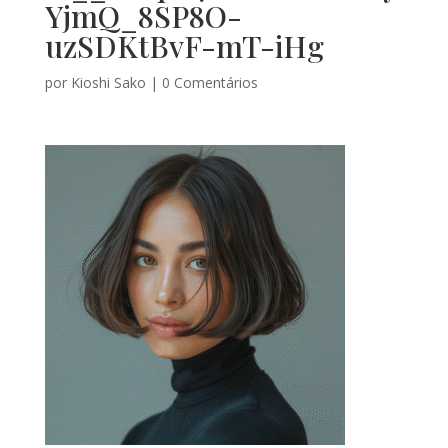
YjmQ_8SP8O-
uzSDKtBvF-mT-iHg
por
Kioshi Sako
|
0 Comentários