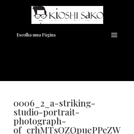
Pensando em transformar seu
+
Visual??
Agende pelo Whatsapp
Escolha uma Página
0006_2_a-striking-
studio-portrait-
photograph-
of_crhMTsOZQpuePPeZW