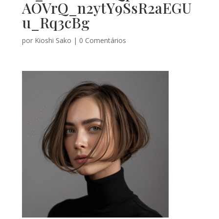
AOVrQ_n2ytY9SsR2aEGU
u_Rq3cBg
por
Kioshi Sako
|
0 Comentários