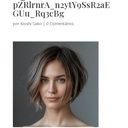
pZRlrnrA_n2ytY9SsR2aE
GUu_Rq3cBg
por
Kioshi Sako
|
0 Comentários