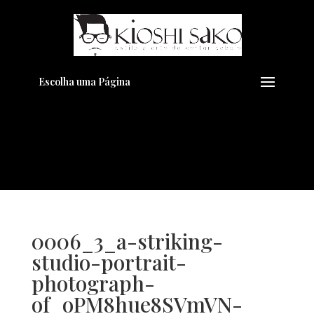
Pensando em transformar seu
+
Visual??
Agende pelo Whatsapp
Escolha uma Página
0006_3_a-striking-
studio-portrait-
photograph-
of_oPM8hue8SVmVN-