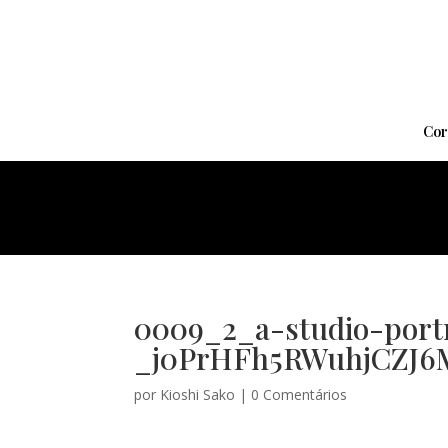
Cor
0009_2_a-studio-port
_j0PrHFh5RWuhjCZJ6
por
Kioshi Sako
|
0 Comentários