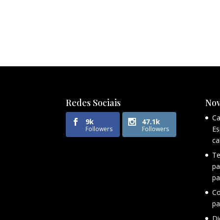
Redes Sociais
Nov
Ca
9k
47.1k
Es
Followers
Followers
ca
Te
pa
pa
Co
pa
Di