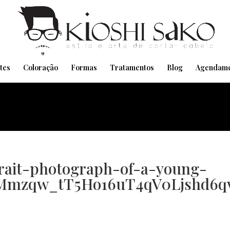
Pensando em transformar seu Visual??
Agende pelo Whatsapp
tes
Coloração
Formas
Tratamentos
Blog
Agendame
rait-photograph-of-a-young-
Mmzqw_tT5Ho16uT4qV0Ljshd6q