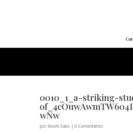
Cor
0010_1_a-striking-stu
of_4cOuwAwmTW604Dt
wNw
por
Kioshi Sako
|
0 Comentários