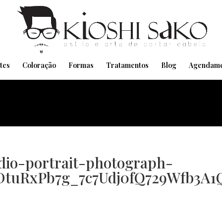
Pensando em transformar seu Visual??
Agende pelo Whatsapp
tes
Coloração
Formas
Tratamentos
Blog
Agendame
dio-portrait-photograph-
uRxPb7g_7c7Udj0fQ729Wfb3A1