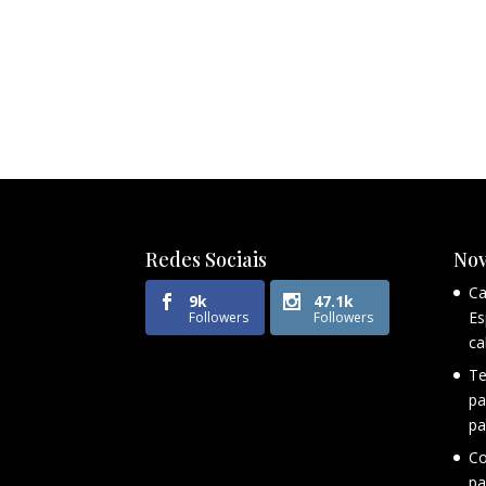
Redes Sociais
Nov
Ca
9k
47.1k
Es
Followers
Followers
ca
Te
pa
pa
Co
pa