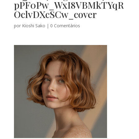
pPF0Pw_WxI8VBMkTYqR
OclvDXcSCw_cover
por
Kioshi Sako
|
0 Comentários