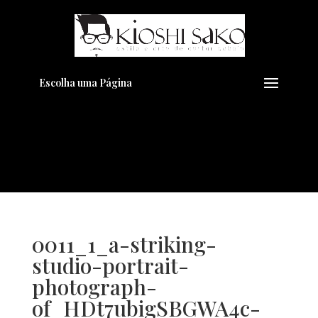
Pensando em transformar seu
+
Visual??
Agende pelo Whatsapp
Escolha uma Página
0011_1_a-striking-
studio-portrait-
photograph-
of_HDt7ubigSBGWA4c-