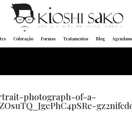
Pensando em transformar seu Visual??
Agende pelo Whatsapp
tes
Coloração
Formas
Tratamentos
Blog
Agendame
rtrait-photograph-of-a-
ZOsuTQ_JgePhC4pSRe-gz2nifcd