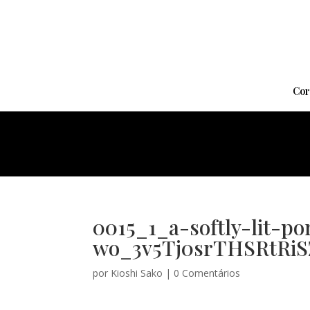
Cor
0015_1_a-softly-lit-po
wo_3v5Tj0srTHSRtRiS
por
Kioshi Sako
|
0 Comentários