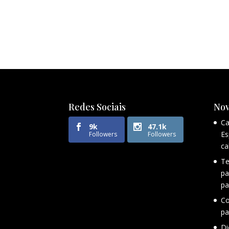
Redes Sociais
Nov
Ca
9k
47.1k
Es
Followers
Followers
ca
Te
pa
pa
Co
pa
Di