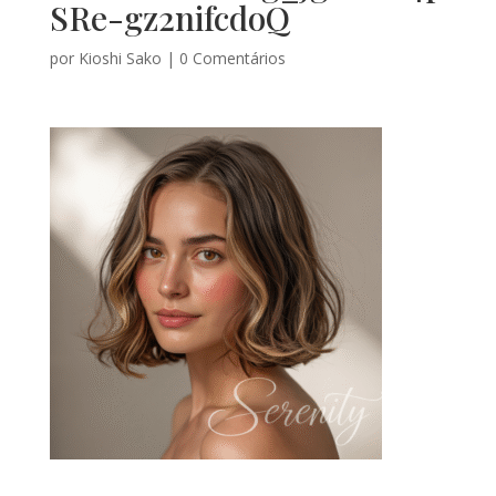
SRe-gz2nifcdoQ
por
Kioshi Sako
|
0 Comentários