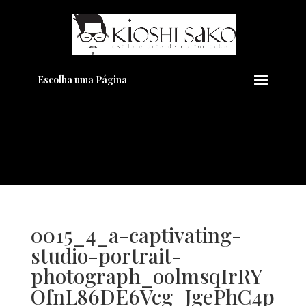
Pensando em transformar seu
+
Visual??
Agende pelo Whatsapp
Escolha uma Página
0015_4_a-captivating-
studio-portrait-
photograph_oolmsqIrRY
OfnL86DE6Vcg_JgePhC4p