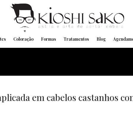
Pensando em transformar seu Visual??
Agende pelo Whatsapp
tes
Coloração
Formas
Tratamentos
Blog
Agendame
aplicada em cabelos castanhos c