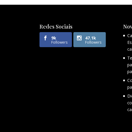
Redes Sociais
Nov
Ca
9k
47.1k
Es
Followers
Followers
ca
Te
pa
pa
Co
pa
Di
co
ca