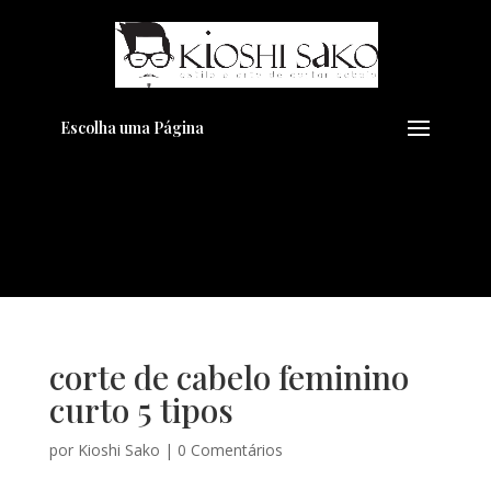
Pensando em transformar seu
+
Visual??
Agende pelo Whatsapp
Escolha uma Página
corte de cabelo feminino
curto 5 tipos
por
Kioshi Sako
|
0 Comentários