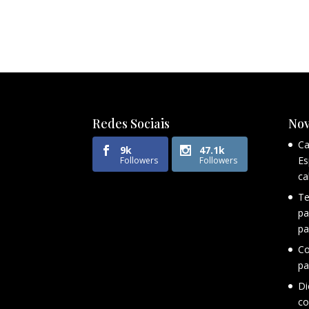
Redes Sociais
Nov
Ca
9k
47.1k
Es
Followers
Followers
ca
Te
pa
pa
Co
pa
Di
co