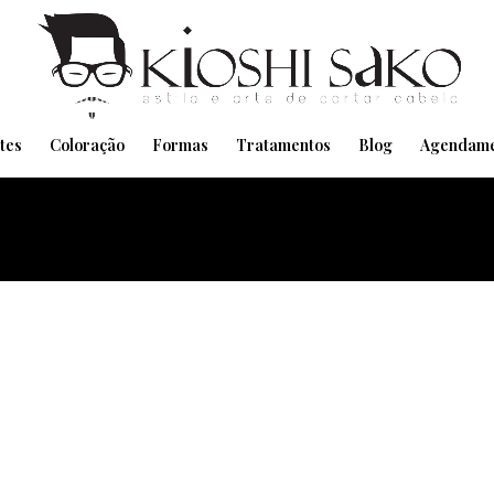
Pensando em transformar seu Visual??
Agende pelo Whatsapp
tes
Coloração
Formas
Tratamentos
Blog
Agendame