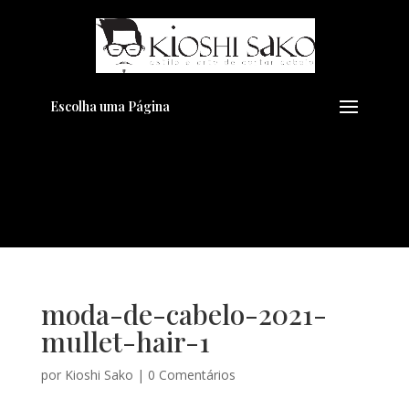
Pensando em transformar seu
+
Visual??
Agende pelo Whatsapp
Escolha uma Página
moda-de-cabelo-2021-
mullet-hair-1
por
Kioshi Sako
|
0 Comentários