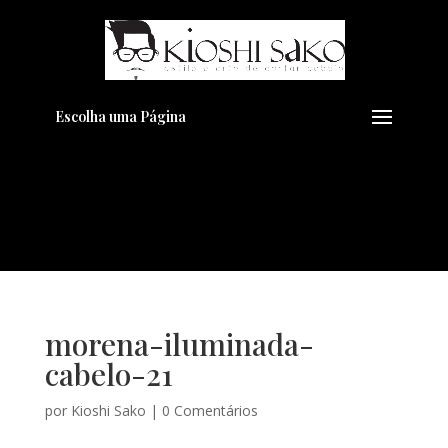
Pensando em transformar seu
+
Visual??
Agende pelo Whatsapp
Escolha uma Página
morena-iluminada-
cabelo-21
por
Kioshi Sako
|
0 Comentários