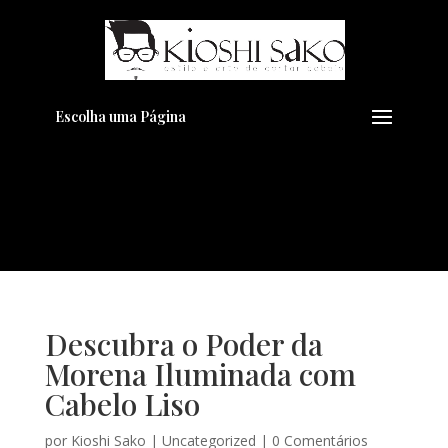
Pensando em transformar seu
+
Visual??
Agende pelo Whatsapp
Escolha uma Página
Descubra o Poder da
Morena Iluminada com
Cabelo Liso
por
Kioshi Sako
|
Uncategorized
|
0 Comentários