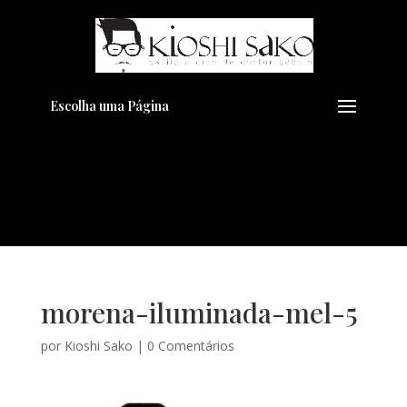
Pensando em transformar seu
+
Visual??
Agende pelo Whatsapp
Escolha uma Página
morena-iluminada-mel-5
por
Kioshi Sako
|
0 Comentários