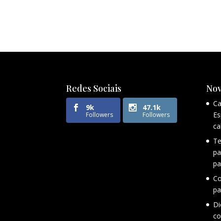
Redes Sociais
Nov
Ca
9k
47.1k
Es
Followers
Followers
ca
Te
pa
pa
Co
pa
Di
co