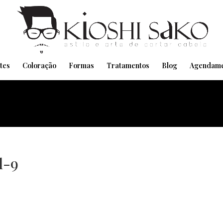
Pensando em transformar seu Visual??
Agende pelo Whatsapp
tes
Coloração
Formas
Tratamentos
Blog
Agendame
l-9