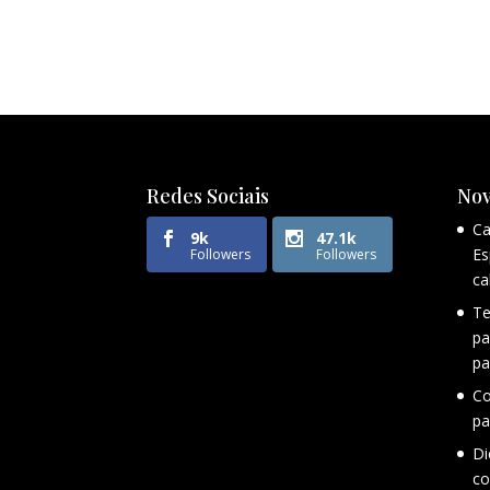
Redes Sociais
Nov
Ca
9k
47.1k
Es
Followers
Followers
ca
Te
pa
pa
Co
pa
Di
co