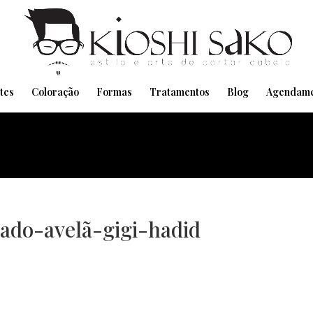
Pensando em transformar seu Visual??
Agende pelo Whatsapp
tes
Coloração
Formas
Tratamentos
Blog
Agendame
do-avelã-gigi-hadid