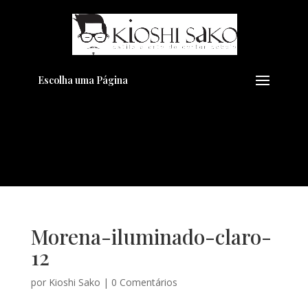
Pensando em transformar seu
+
Visual??
Agende pelo Whatsapp
Escolha uma Página
Morena-iluminado-claro-
12
por
Kioshi Sako
|
0 Comentários