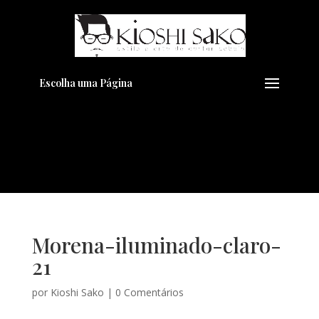
Pensando em transformar seu
+
Visual??
Agende pelo Whatsapp
Escolha uma Página
Morena-iluminado-claro-
21
por
Kioshi Sako
|
0 Comentários