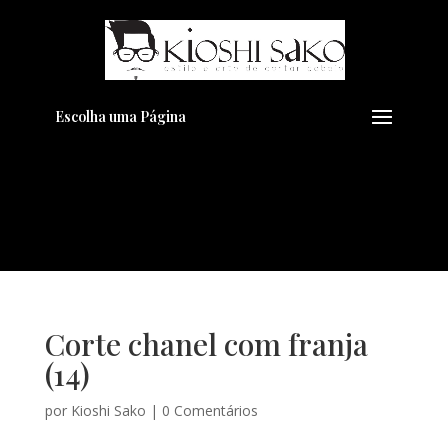
Pensando em transformar seu
+
Visual??
Agende pelo Whatsapp
Escolha uma Página
Corte chanel com franja
(14)
por
Kioshi Sako
|
0 Comentários