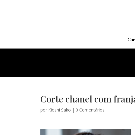
Cor
Corte chanel com franja
por
Kioshi Sako
|
0 Comentários