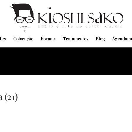
Pensando em transformar seu Visual??
Agende pelo Whatsapp
tes
Coloração
Formas
Tratamentos
Blog
Agendame
 (21)