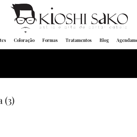
Pensando em transformar seu Visual??
Agende pelo Whatsapp
tes
Coloração
Formas
Tratamentos
Blog
Agendame
 (3)