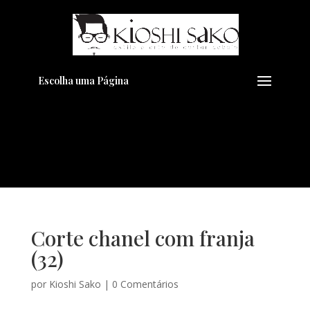
Pensando em transformar seu
+
Visual??
Agende pelo Whatsapp
Escolha uma Página
Corte chanel com franja
(32)
por
Kioshi Sako
|
0 Comentários