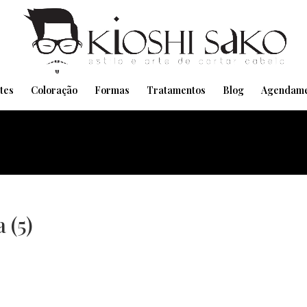
Pensando em transformar seu Visual??
Agende pelo Whatsapp
tes
Coloração
Formas
Tratamentos
Blog
Agendame
 (5)