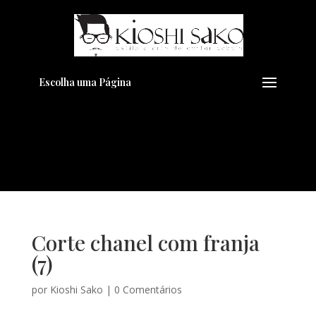
Pensando em transformar seu
+
Visual??
Agende pelo Whatsapp
Escolha uma Página
Corte chanel com franja
(7)
por
Kioshi Sako
|
0 Comentários