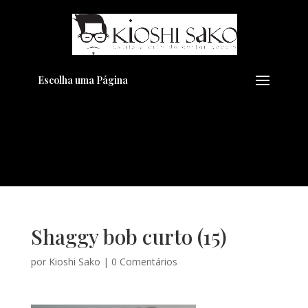
Pensando em transformar seu
+
Visual??
Agende pelo Whatsapp
Escolha uma Página
Shaggy bob curto (15)
por
Kioshi Sako
|
0 Comentários