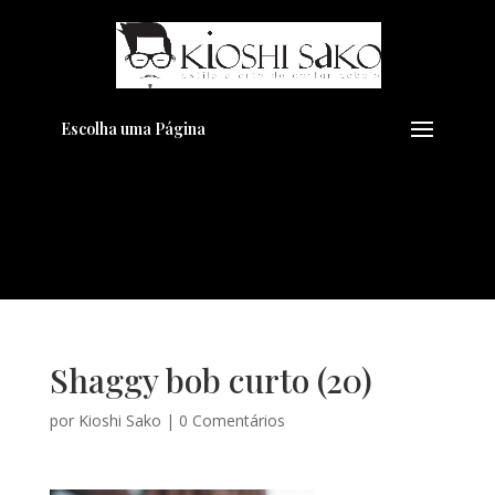
Pensando em transformar seu
+
Visual??
Agende pelo Whatsapp
Escolha uma Página
Shaggy bob curto (20)
por
Kioshi Sako
|
0 Comentários