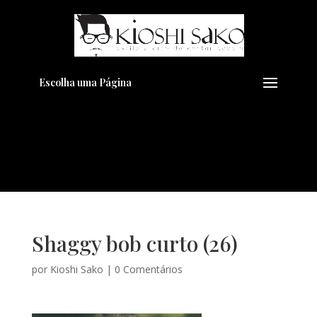
Pensando em transformar seu
+
Visual??
Agende pelo Whatsapp
Escolha uma Página
Shaggy bob curto (26)
por
Kioshi Sako
|
0 Comentários