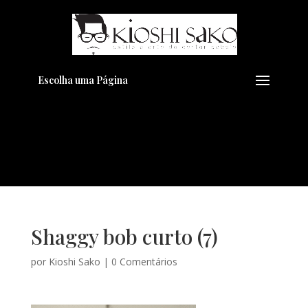
Pensando em transformar seu
+
Visual??
Agende pelo Whatsapp
Escolha uma Página
Shaggy bob curto (7)
por
Kioshi Sako
|
0 Comentários