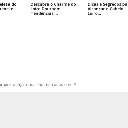
eleza do
Descubra o Charme do
Dicas e Segredos pa
o mel e
Loiro Dourado:
Alcançar o Cabelo
Tendências,…
Loiro…
ampos obrigatórios são marcados com
*