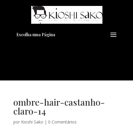
Pensando em transformar seu
+
Visual??
Agende pelo Whatsapp
Escolha uma Página
ombre-hair-castanho-
claro-14
por
Kioshi Sako
|
0 Comentários