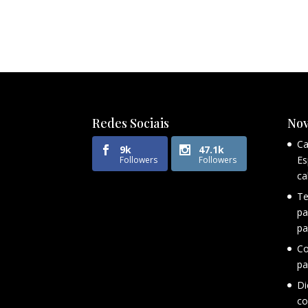
Redes Sociais
Nov
Ca
9k
47.1k
Es
Followers
Followers
ca
Te
pa
pa
Co
pa
Di
co