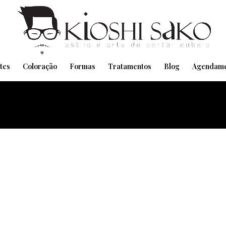
Pensando em transformar seu Visual??
Agende pelo Whatsapp
tes
Coloração
Formas
Tratamentos
Blog
Agendame