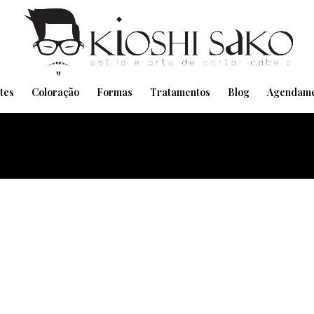
Pensando em transformar seu Visual??
Agende pelo Whatsapp
tes
Coloração
Formas
Tratamentos
Blog
Agendame