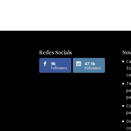
Redes Sociais
Nov
Ca
9k
47.1k
Es
Followers
Followers
ca
Te
pa
pa
Co
pa
Di
co