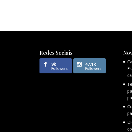
Redes Sociais
Nov
Ca
9k
47.1k
Es
Followers
Followers
ca
Te
pa
pa
Co
pa
Di
co