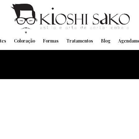
Pensando em transformar seu Visual??
Agende pelo Whatsapp
tes
Coloração
Formas
Tratamentos
Blog
Agendame