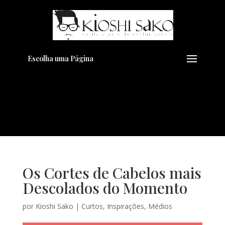
Pensando em transformar seu
+
Visual??
Agende pelo Whatsapp
Escolha uma Página
Os Cortes de Cabelos mais
Descolados do Momento
por
Kioshi Sako
|
Curtos
,
Inspirações
,
Médios